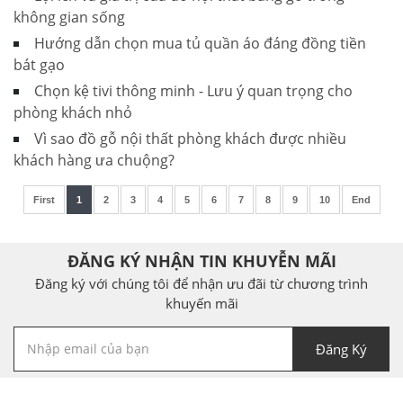
không gian sống
Hướng dẫn chọn mua tủ quần áo đáng đồng tiền
bát gạo
Chọn kệ tivi thông minh - Lưu ý quan trọng cho
phòng khách nhỏ
Vì sao đồ gỗ nội thất phòng khách được nhiều
khách hàng ưa chuộng?
First
1
2
3
4
5
6
7
8
9
10
End
ĐĂNG KÝ NHẬN TIN KHUYỄN MÃI
Đăng ký với chúng tôi để nhận ưu đãi từ chương trình
khuyến mãi
Đăng Ký