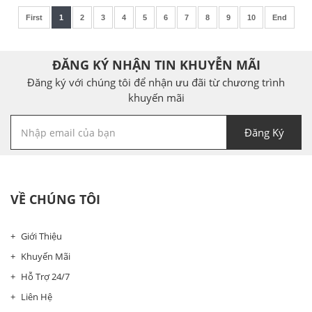
First
1
2
3
4
5
6
7
8
9
10
End
ĐĂNG KÝ NHẬN TIN KHUYỄN MÃI
Đăng ký với chúng tôi để nhận ưu đãi từ chương trình
khuyến mãi
Đăng Ký
VỀ CHÚNG TÔI
Giới Thiệu
Khuyến Mãi
Hỗ Trợ 24/7
Liên Hệ