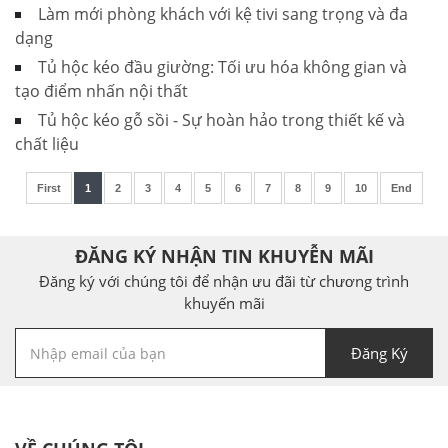
Làm mới phòng khách với kệ tivi sang trọng và đa
dạng
Tủ hộc kéo đầu giường: Tối ưu hóa không gian và
tạo điểm nhấn nội thất
Tủ hộc kéo gỗ sồi - Sự hoàn hảo trong thiết kế và
chất liệu
First
1
2
3
4
5
6
7
8
9
10
End
ĐĂNG KÝ NHẬN TIN KHUYỄN MÃI
Đăng ký với chúng tôi để nhận ưu đãi từ chương trình
khuyến mãi
Đăng Ký